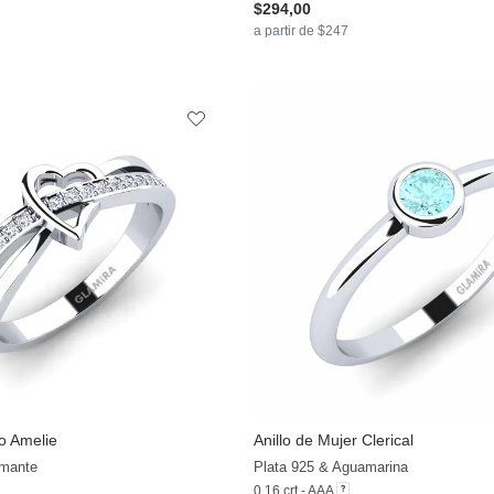
$294,00
a partir de $247
lo Amelie
Anillo de Mujer Clerical
+13
amante
Plata 925 & Aguamarina
0.16 crt - AAA