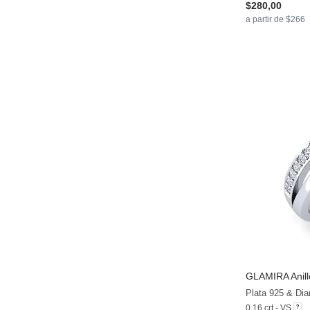
$280,00
a partir de $266
GLAMIRA
Anil
Plata 925 & Di
0.16 crt - VS