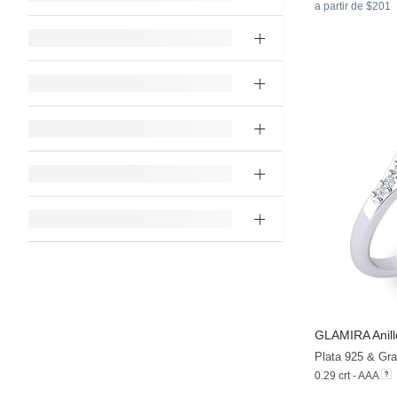
a partir de $201
GLAMIRA
Anil
Plata 925 & Gra
0.29 crt - AAA