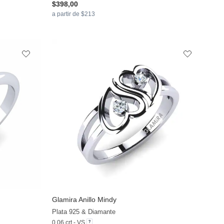
$398,00
a partir de $213
Glamira
Anillo Mindy
+24
+7
Plata 925 & Diamante
0.06 crt - VS