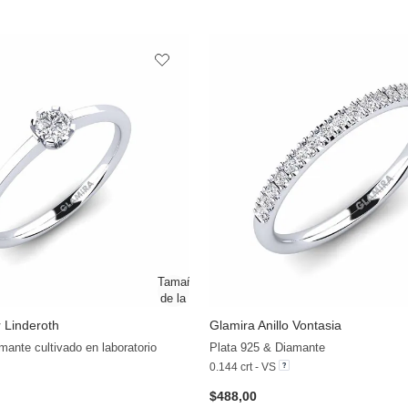
r Linderoth
Glamira
Anillo Vontasia
+24
mante cultivado en laboratorio
Plata 925 & Diamante
0.144 crt - VS
$488,00