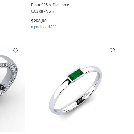
+13
+13
Plata 925 & Diamante
0.03 crt - VS
$268,00
a partir de $231