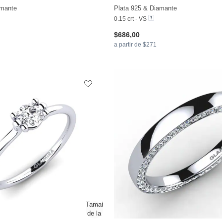
+13
amante
Plata 925 & Diamante
0.15 crt - VS
$686,00
a partir de $271