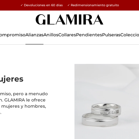
✓ Devoluciones en 60 días ✓ Redimensionamiento gratuito
15% en todos los pedidos →
 Compromiso
Alianzas
Anillos
Collares
Pendientes
Pulseras
Colecci
ujeres
romiso, pero a menudo
ón. GLAMIRA le ofrece
 mujeres y hombres,
.