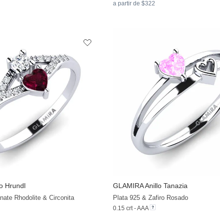
a partir de $322
lo Hrundl
GLAMIRA
Anillo Tanazia
+13
nate Rhodolite & Circonita
Plata 925 & Zafiro Rosado
0.15 crt - AAA