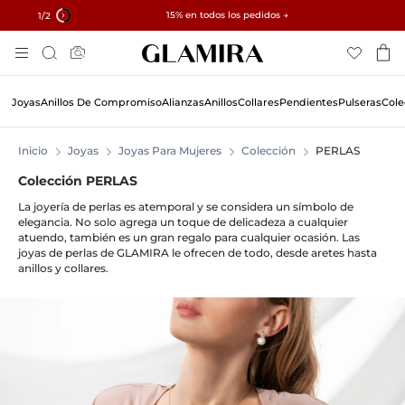
✓ Devoluciones en 60 días ✓ Redimensionamiento gratuito
15% en todos los pedidos →
1
/2
Skip
Búsqueda
To
Content
Joyas
Anillos De Compromiso
Alianzas
Anillos
Collares
Pendientes
Pulseras
Cole
Inicio
Joyas
Joyas Para Mujeres
Colección
PERLAS
Colección PERLAS
La joyería de perlas es atemporal y se considera un símbolo de
elegancia. No solo agrega un toque de delicadeza a cualquier
atuendo, también es un gran regalo para cualquier ocasión. Las
joyas de perlas de GLAMIRA le ofrecen de todo, desde aretes hasta
anillos y collares.