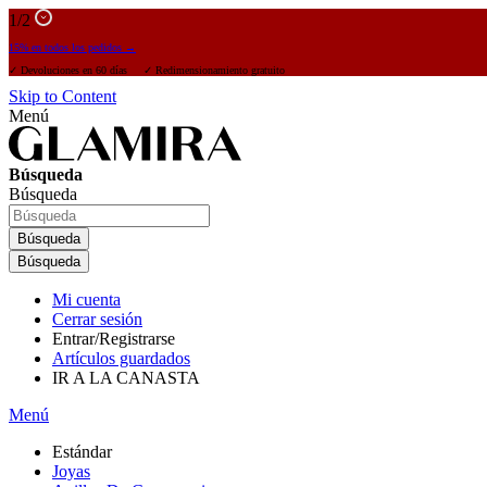
1
/2
15% en todos los pedidos →
✓ Devoluciones en 60 días ✓ Redimensionamiento gratuito
Skip to Content
Menú
Búsqueda
Búsqueda
Búsqueda
Búsqueda
Mi cuenta
Cerrar sesión
Entrar/Registrarse
Artículos guardados
IR A LA CANASTA
Menú
Estándar
Joyas