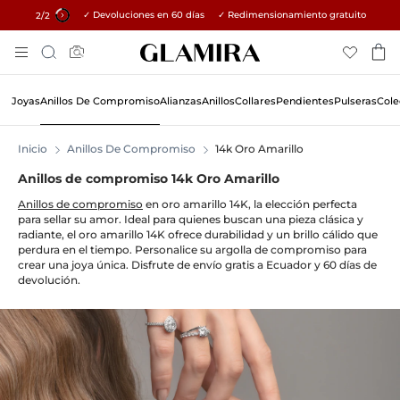
✓ Devoluciones en 60 días ✓ Redimensionamiento gratuito
15% en todos los pedidos →
1
/2
Skip
Búsqueda
To
Content
Joyas
Anillos De Compromiso
Alianzas
Anillos
Collares
Pendientes
Pulseras
Cole
Inicio
Anillos De Compromiso
14k Oro Amarillo
Anillos de compromiso 14k Oro Amarillo
Anillos de compromiso
en oro amarillo 14K, la elección perfecta
para sellar su amor. Ideal para quienes buscan una pieza clásica y
radiante, el oro amarillo 14K ofrece durabilidad y un brillo cálido que
perdura en el tiempo. Personalice su argolla de compromiso para
crear una joya única. Disfrute de envío gratis a Ecuador y 60 días de
devolución.