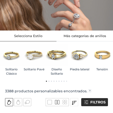
Selecciona Estilo
Más categorías de anillos
Solitario
Solitario Pavé
Diseño
Piedra lateral
Tensión
Clásico
Solitario
3388
productos personalizables encontrados.
FILTROS