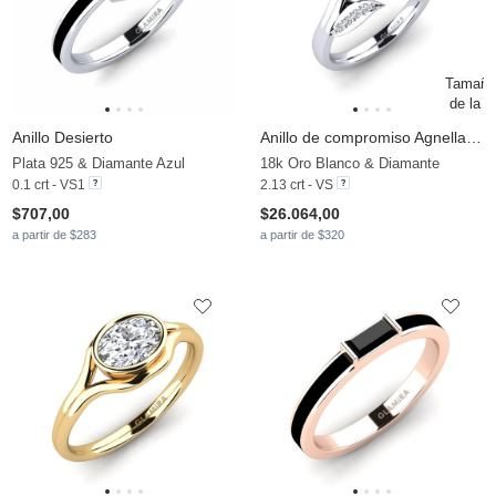
Anillo Desierto
Anillo de compromiso Agnella 2.0 crt
Plata 925 & Diamante Azul
18k Oro Blanco & Diamante
0.1 crt - VS1
2.13 crt - VS
$707,00
$26.064,00
a partir de $283
a partir de $320