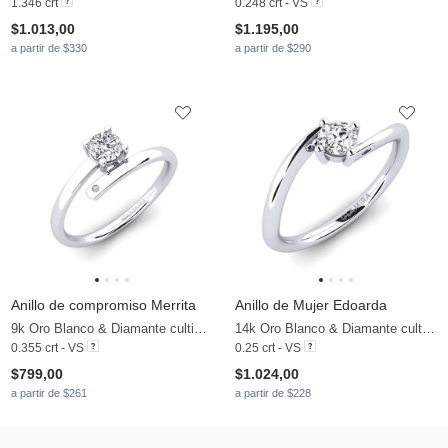
1.346 crt
0.248 crt - VS
$1.013,00
$1.195,00
a partir de $330
a partir de $290
Anillo de compromiso Merrita
Anillo de Mujer Edoarda
9k Oro Blanco & Diamante cultivado en laboratorio
14k Oro Blanco & Diamante cultivado en laboratorio
0.355 crt - VS
0.25 crt - VS
$799,00
$1.024,00
a partir de $261
a partir de $228