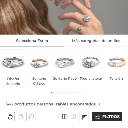
Selecciona Estilo
Más categorías de anillos
Solitario
Solitario Pavé
Piedra lateral
Tensión
Diseño
Clásico
Solitario
546
productos personalizables encontrados.
FILTROS