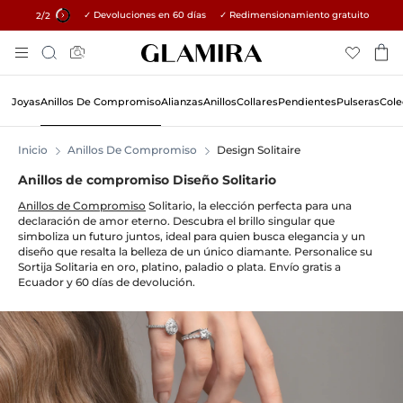
✓ Devoluciones en 60 días ✓ Redimensionamiento gratuito
15% en todos los pedidos →
1
/2
Skip
Búsqueda
To
Content
Joyas
Anillos De Compromiso
Alianzas
Anillos
Collares
Pendientes
Pulseras
Cole
Inicio
Anillos De Compromiso
Design Solitaire
Anillos de compromiso Diseño Solitario
Anillos de Compromiso
Solitario, la elección perfecta para una
declaración de amor eterno. Descubra el brillo singular que
simboliza un futuro juntos, ideal para quien busca elegancia y un
diseño que resalta la belleza de un único diamante. Personalice su
Sortija Solitaria en oro, platino, paladio o plata. Envío gratis a
Ecuador y 60 días de devolución.