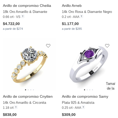
Anillo de compromiso Cheilia
Anillo Arneb
18k Oro Amarillo & Diamante
14k Oro Rosa & Diamante Negro
0.66 crt - VS
0.2 crt - AAA
$4.722,00
$1.177,00
a partir de $274
a partir de $285
Anillo de compromiso Cnytten
Anillo de compromiso Samy
14k Oro Amarillo & Circonita
Plata 925 & Amatista
1.18 crt
0.25 crt - AAA
$838,00
$309,00